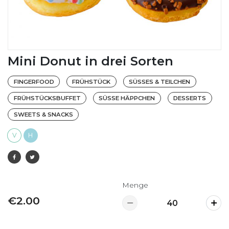
Mini Donut in drei Sorten
FINGERFOOD
FRÜHSTÜCK
SÜSSES & TEILCHEN
FRÜHSTÜCKSBUFFET
SÜSSE HÄPPCHEN
DESSERTS
SWEETS & SNACKS
V
H
Menge
€2.00