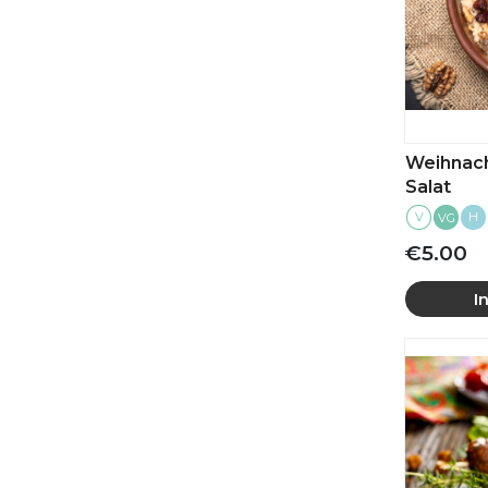
Weihnach
Salat
V
H
VG
€5.00
I