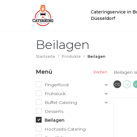
Cateringservice in 
Düsseldorf
Beilagen
Startseite
/
Produkte
/
Beilagen
Menü
Beilagen s
Conta
V
Fingerfood
CG
V
V
Frühstück
Buffet-Catering
Desserts
Beilagen
Hochzeits-Catering