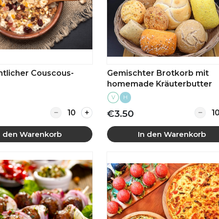
tlicher Couscous-
Gemischter Brotkorb mit
homemade Kräuterbutter
V
H
Quantity for Weihnachtlicher Couscous-S
Quant
€3.50
n den Warenkorb
In den Warenkorb
Mehr anzeigen
Mehr anzeigen