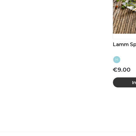
Lamm Sp
H
€9.00
I