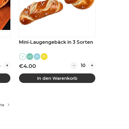
Mini-Laugengebäck in 3 Sorten
V
H
EF
VG
ity for Zwei Platten Quiche
Quantity for Mini-Lauge
€4.00
In den Warenkorb
ste
Mehr anzeigen