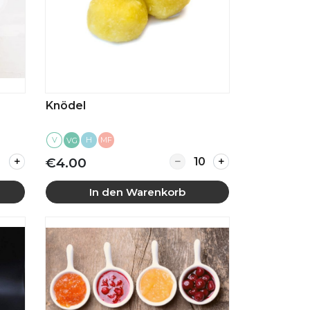
Knödel
V
H
MF
VG
otten
ity for Rotkohl
Quantity for Knödel
€4.00
In den Warenkorb
Mehr anzeigen