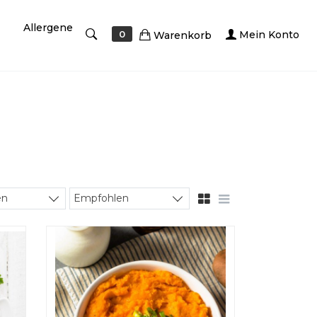
Allergene
Mein Konto
0
Warenkorb
cker
en
Empfohlen
Sort products