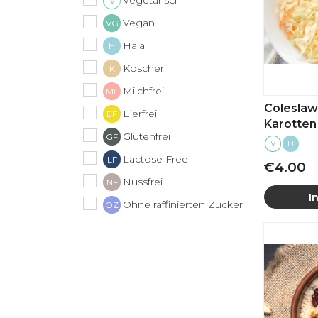
Vegetarisch
V
Vegan
VG
Halal
H
Koscher
K
Milchfrei
MF
Coleslaw
Eierfrei
EF
Karotten
Glutenfrei
GF
V
H
Lactose Free
LF
€4.00
Nussfrei
NF
I
Ohne raffinierten Zucker
OZ