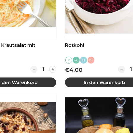
 Krautsalat mit
Rotkohl
V
H
MF
VG
Quantity for Coleslaw Krautsalat mit Kar
Quant
€4.00
n den Warenkorb
In den Warenkorb
Mehr anzeigen
Mehr anzeigen