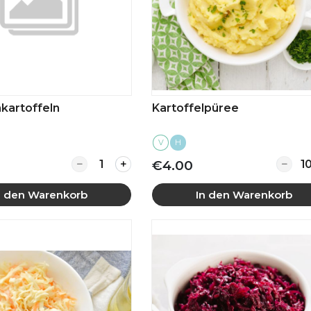
kartoffeln
Kartoffelpüree
V
H
Quantity for Rosmarinkartoffeln
Quanti
€4.00
n den Warenkorb
In den Warenkorb
Mehr anzeigen
Mehr anzeigen