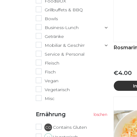
FoodBOX
Grillbuffets & BBQ
Bowls
Business-Lunch
Getränke
Mobiliar & Geschirr
Rosmarin
Service & Personal
Fleisch
Fisch
€4.00
Vegan
I
Vegetarisch
Misc
Ernährung
Contains Gluten
CG