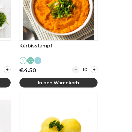
Kürbisstampf
V
H
VG
ty for Kartoffelpüree
Quantity for Kürbisstam
€4.50
In den Warenkorb
Mehr anzeigen