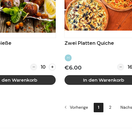
ieße
Zwei Platten Quiche
H
Quantity for Lamm Spieße
Quant
€6.00
n den Warenkorb
In den Warenkorb
Vorherige
1
2
Näch
Mehr anzeigen
Mehr anzeigen