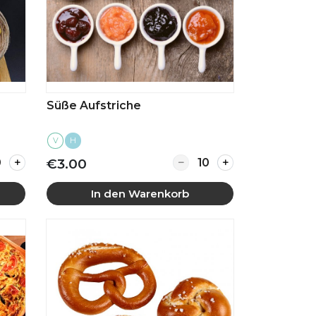
Süße Aufstriche
V
H
alat
ity for Gemischter Brotkorb mit homemade Kräuterb
Quantity for Süße Aufstr
€3.00
In den Warenkorb
Mehr anzeigen