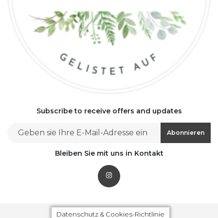
Subscribe to receive offers and updates
Email address for newsletter subscription
Abonnieren
Bleiben Sie mit uns in Kontakt
© Powered by
Flex Catering
Datenschutz & Cookies-Richtlinie
Datenschutz & Cookies-Richtlinie