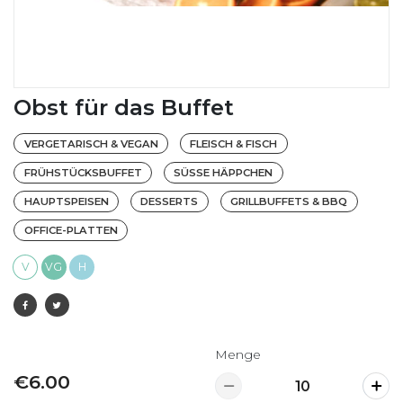
Obst für das Buffet
VERGETARISCH & VEGAN
FLEISCH & FISCH
FRÜHSTÜCKSBUFFET
SÜSSE HÄPPCHEN
HAUPTSPEISEN
DESSERTS
GRILLBUFFETS & BBQ
OFFICE-PLATTEN
V
VG
H
Menge
€6.00